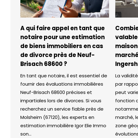
A qui faire appel en tant que
Combie
notaire pour une estimation
valable
de biens immobiliers en cas
maison 
de divorce près de Neuf-
marché 
Brisach 68600 ?
Ingersh
En tant que notaire, il est essentiel de
La validi
fournir des évaluations immobilières
par rappo
Neuf-Brisach 68600 précises et
peut vari
impartiales lors de divorces. Si vous
fonction d
recherchez un service fiable près de
notamment
Molsheim (67120), les experts en
marché, l
estimation immobilière Igor Elie Immo
zone géog
son...
évolutions 