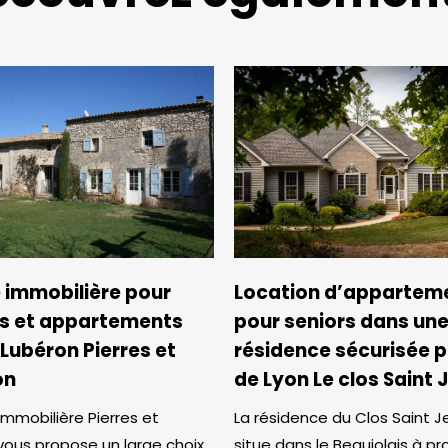
 immobilière pour
Location d’appartem
s et appartements
pour seniors dans un
 Lubéron Pierres et
résidence sécurisée 
on
de Lyon Le clos Saint 
immobilière Pierres et
La résidence du Clos Saint J
 vous propose un large choix
situe dans le Beaujolais à pr